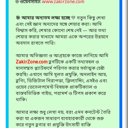
🌐
ওয়েবসাইট:
www.zakirzone.com
🎯 আমার অন্যতম লক্ষ্য হচ্ছে
💚 নতুন কিছু শেখা
এবং সেই জ্ঞান অন্যদের সঙ্গে শেয়ার করা। আমি
বিশ্বাস করি, শেখার কোনো শেষ নেই — আর তথ্য
শেয়ার করার মাধ্যমে আমরা একে অপরের উন্নয়নে
অবদান রাখতে পারি।
আমার অভিজ্ঞতা ও আগ্রহকে কাজে লাগিয়ে আমি
ZakirZone.com
ব্লগটিকে একটি তথ্যবহুল ও
মানসম্মত প্ল্যাটফর্মে পরিণত করার সর্বাত্মক চেষ্টা
করছি। এখানে আমি মূলত প্রযুক্তি, অনলাইন আয়,
ব্লগিং, ডিজিটাল নিরাপত্তা, ফ্রিল্যান্সিং, এসইও এবং
ওয়েব ডেভেলপমেন্ট বিষয়ক প্রাকটিক্যাল ও
বাস্তবভিত্তিক গাইড, পরামর্শ ও টিপস প্রকাশ করে
থাকি।
আমার লক্ষ্য শুধু লেখা নয়, বরং এমন কনটেন্ট তৈরি
করা যা একজন সাধারণ ব্যবহারকারী থেকে শুরু
করে নতুন ব্লগার বা প্রযুক্তি উৎসাহী ব্যক্তি