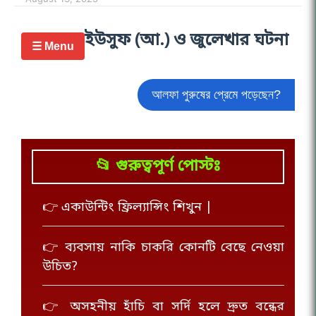
ইউসুফ (আ.) ও জুলেখার ঘটনা
☰ Menu
আলফা পুরুষের প্রেমে পড়েছেন?
📂 গুরুত্বপূর্ণ পোস্টঃ
👉 একাউন্টিং ফ্রিল্যান্সিং শিখুন |
👉 ব্যবসায় নাকি চাকরি কোনটি বেছে নেওয়া
উচিত?
👉 অসহনীয় হাঁচি বা সর্দি হলে দ্রুত বন্ধের