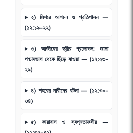
২) মিশরে আগমন ও প্রতিপালন —
(১২:১৯–২২)
৩) আজীযের স্ত্রীর প্রলোভন; জামা
পশ্চাদভাগ থেকে ছিঁড়ে যাওয়া — (১২:২৩–
২৯)
৪) শহরের নারীদের ঘটনা — (১২:৩০–
৩৪)
৫) কারাবাস ও স্বপ্নতাফসীর —
(১২:৩৫–৪২)