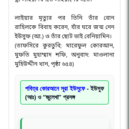
স্ত্রী লাইয়া বিনতে লাইয়ানের গর্ভে।
লাইয়ার মৃত্যুর পর তিনি তাঁর বোন
রাহিলকে বিবাহ করেন, যাঁর ঘরে জন্ম নেন
ইউসুফ (আ.) ও তাঁর ছোট ভাই বেনিয়ামিন।
(তাফসিরে কুরতুবি; মারেফুল কোরআন,
মুফতি মুহাম্মাদ শফি, অনুবাদ: মাওলানা
মুহিউদ্দীন খান, পৃষ্ঠা ৬৫৪)
পবিত্র কোরআনে সূরা ইউসুফে
- ইউসুফ
(আঃ) ও “জুলেখা” প্রসঙ্গ