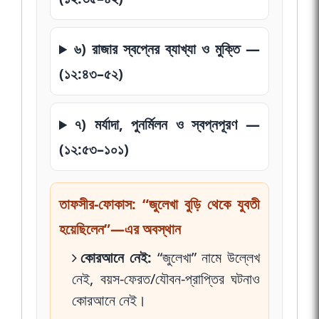
৬) রাজার স্বপ্নের ব্যাখ্যা ও মুক্তি —
(১২:৪৩–৫২)
৭) মর্যাদা, পুনর্মিলন ও স্বপ্নপূরণ —
(১২:৫৩–১০১)
তাফসীর-ফোকাস: “জুলেখা বুড়ি থেকে যুবতী
হয়েছিলেন”—এর অবস্থান
কোরআনে নেই:
“জুলেখা” নামে উল্লেখ
নেই, বয়স-ফেরত/যৌবন-প্রাপ্তির ঘটনাও
কোরআনে নেই।