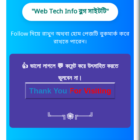
"Web Tech Info ব্লগ সাইটটি"
Follow দিয়ে রাখুন অথবা হোম পেজটি বুকমার্ক করে
রাখতে পারেন।
👍 ভালো লাগলে 💬 কমেন্ট করে উৎসাহিত করতে
ভুলবেন না।
Thank You For Visiting
╚⏤⏤⏤╗❀╔⏤⏤⏤╝