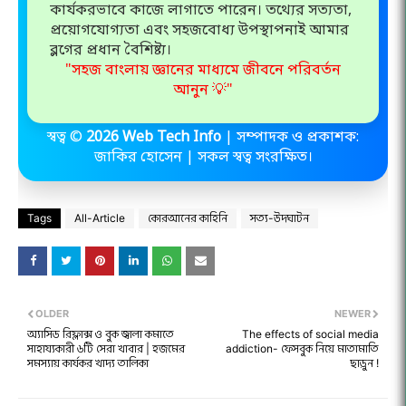
কার্যকরভাবে কাজে লাগাতে পারেন। তথ্যের সত্যতা,
প্রয়োগযোগ্যতা এবং সহজবোধ্য উপস্থাপনাই আমার
ব্লগের প্রধান বৈশিষ্ট্য।
"সহজ বাংলায় জ্ঞানের মাধ্যমে জীবনে পরিবর্তন
আনুন 💡"
স্বত্ব ©️
2026 Web Tech Info
| সম্পাদক ও প্রকাশক:
জাকির হোসেন | সকল স্বত্ব সংরক্ষিত।
Tags
All-Article
কোরআনের কাহিনি
সত্য-উদঘাটন
OLDER
NEWER
অ্যাসিড রিফ্লাক্স ও বুক জ্বালা কমাতে
The effects of social media
সাহায্যকারী ৬টি সেরা খাবার | হজমের
addiction- ফেসবুক নিয়ে মাতামাতি
সমস্যায় কার্যকর খাদ্য তালিকা
ছাড়ুন !