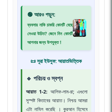
🟢 আরও পড়ুন:
ব্যবসায় নাকি চাকরি কোনটি বেছে
নেওয়া উচিত? জেনে নিন কোনটি
আপনার জন্য উপযুক্ত !
📜 সূরা ইউসুফ: আয়াতভিত্তিক
🔹 পরিচয় ও স্বপ্ন
আয়াত 1-2:
আলিফ-লাম-রা; এগুলো
সুস্পষ্ট কিতাবের আয়াত। নিশ্চয় আমরা
এটা নাযিল করেছি । কুরআন হিসেবে