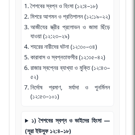
শৈশবের স্বপ্ন ও হিংসা (১২:৪–১৮)
মিশরে আগমন ও প্রতিপালন (১২:১৯–২২)
আজীযের স্ত্রীর প্রলোভন ও জামা ছিঁড়ে
যাওয়া (১২:২৩–২৯)
শহরের নারীদের ঘটনা (১২:৩০–৩৪)
কারাবাস ও স্বপ্নতাফসীর (১২:৩৫–৪২)
রাজার স্বপ্নের ব্যাখ্যা ও মুক্তি (১২:৪৩–
৫২)
নির্দোষ প্রমাণ, মর্যাদা ও পুনর্মিলন
(১২:৫৩–১০১)
১) শৈশবের স্বপ্ন ও ভাইদের হিংসা —
(সূরা ইউসুফ ১২:৪–১৮)