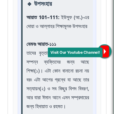
🔹 উপসংহার
আয়াত 101–111:
ইউসুফ (আ.)-এর
দোয়া ও আল্লাহর শিক্ষামূলক উপসংহার
যেমনঃ আয়াত-১১১
তাদের বৃত্তান্তে অবশ্যই বোধশক্তি
Visit Our Youtube Channel!
সম্পন্ন ব্যক্তিদের জন্য আছে
শিক্ষা(১)। এটা কোন বানানো রচনা নয়
বরং এটা আগের গ্রন্থে যা আছে তার
সত্যায়ন(২) ও সব কিছুর বিশদ বিবরণ,
আর যারা ঈমান আনে এমন সম্প্রদায়ের
জন্য হিদায়াত ও রহমত।