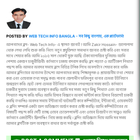
POSTED BY
WEB TECH INFO BANGLA - সব কিছু বাংলায়, এক প্ল্যাটফর্মে!
আপনাদের ব্লগ- Web Tech Info- এ স্বাগত জানাই ! আমি Zakir Hossain- ভালোলাগা
থেকে লেখা লেখি শুরু করি। নিত্য নতুন প্রযুক্তিগত সমাধান জানার চেষ্টা করি এবং সবার
সাথে শেয়ার করি। আমি ২০১৫ সাল থেকেই যুক্ত আছি টেকনোলোজির দুনিয়ায়। আমি
পেশায় একজন চাকুরীজিবী। বর্তমানে ঢাকায় বসবাস করছি। ব্লগ পড়তে ও আর্টিকেল লিখতে
পছন্দ করি। আমার অবসর সময়ে ব্লগে বিভিন্ন টপিক লিখে অনলাইনে শেয়ার করে থাকি।
আমার ব্লগিংয়ের অন্যতম উদ্দেশ্য আপনাদের কাছে শিক্ষামূলক ও প্রয়োজনীয় তথ্য শেয়ার
করা এবং ওয়েবকে তথ্য সমৃদ্ধ করা। পাবনা জেলাধীন ফরিদপুর থানার ডেমরা ইউনিয়নে
জন্মগ্রহণ করি। ছোট বেলা ডেমরা ইউনিয়নে আমার লেখাপড়ার সময় কাটে। বর্তমানে
চাকরীর সুবাদে ঢাকায় অবস্থান করছি। আমি সব সময় নতুন কিছু শিখতে এবং অন্যকে
শিখাতে পছন্দ করি। যদিও আমি হিসাব বিজ্ঞানে অনার্স মাস্টার্স করে হিসাব বিভাগেই চাকরী
করছি তথাপিও অবসর সময়ে ইন্টারনেট ঘাটাঘাটি করে কম্পিউটার, ইন্টারনেট, ওয়েবসাইট
ও ব্লগিং সম্পর্কে একটা ভাল অভিজ্ঞতা অর্জন করার চেষ্টা করছি। আমি কম্পিউটারের যে
বিষয়টি পছন্দ করি সেটি হচ্ছে ওয়েব ডেভেলপমেন্ট এবং ওয়েব ডিজাইন তা সত্ত্বেও আমি
বর্তমানে একাউন্টিং ফ্রিলাঞ্চিং নিয়ে কাজ করছি । ব্লগিং অভিজ্ঞতা দিয়ে আমি সব সময়
আমার ব্লগটিকে ভাল অবস্থানে রাখার জন্য সর্বাত্মক চেষ্টা করি।