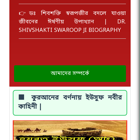
👉ডঃ শিবশক্তি স্বরূপজীর বদলে যাওয়া
জীবনের ঈর্ষণীয় উপাখ্যান | DR.
SHIVSHAKTI SWAROOP JI BIOGRAPHY
আমাদের সম্পর্কে
🟩 কুরআনের বর্ণনায় ইউসুফ নবীর
কাহিনী |