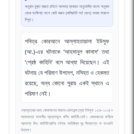
অনুবাদ যুক্ত করতে চাইলে আপনার ব্যবহৃত অনুমোদিত বাংলা অনুবাদ
থেকে সংক্ষিপ্ত অংশ কোট করুন (কপিরাইট শর্ত মেনে) অথবা সারাংশ
লিখুন।
পবিত্র কোরআনে আল্লাহতায়ালা ইউসুফ
(আ.)-এর ঘটনাকে ‘আহসানুল কাসাস’ তথা
‘শ্রেষ্ঠ কাহিনি’ বলে আখ্যা দিয়েছেন। এই
ঘটনায় যে পরিমাণ উপদেশ, নসিহত ও হেকমত
রয়েছে, অন্য কোনো সুরায় একই স্থানে এ
পরিমাণ নেই।
তথ্যসূত্রের ধরন:
কোরআনের আয়াত-রেফারেন্স (সূরা ইউসুফ ১২:৪–১০১) +
স্বনামধন্য তাফসীর গ্রন্থসমূহে বর্ণিত কাহিনী-নোট। কোরআনের বাণীকে
প্রাধান্য দিন; কাহিনীশ্রেণির বর্ণনায় অতিরিক্ত দৃঢ় সিদ্ধান্তে না যাওয়াই
উত্তম।