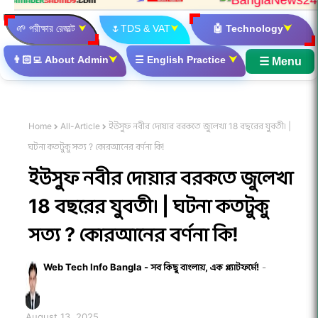
🌱
পরীক্ষার রেজাল্ট
⮟
🌷
TDS & VAT
⮟
🤖
Technology
⮟
👨🏻‍💻
About Admin
⮟
☰
English Practice
⮟
☰ Menu
Home
All-Article
ইউসুফ নবীর দোয়ার বরকতে জুলেখা 18 বছরের যুবতী। |
ঘটনা কতটুকু সত্য ? কোরআনের বর্ণনা কি!
ইউসুফ নবীর দোয়ার বরকতে জুলেখা
18 বছরের যুবতী। | ঘটনা কতটুকু
সত্য ? কোরআনের বর্ণনা কি!
Web Tech Info Bangla - সব কিছু বাংলায়, এক প্ল্যাটফর্মে!
August 13, 2025