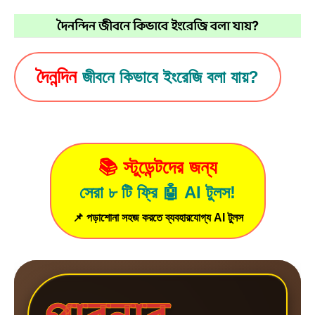
দৈনন্দিন জীবনে কিভাবে ইংরেজি বলা যায়?
দৈনন্দিন
জীবনে কিভাবে ইংরেজি বলা যায়?
📚 স্টুডেন্টদের জন্য
সেরা ৮ টি ফ্রি 🤖 AI টুলস!
📌 পড়াশোনা সহজ করতে ব্যবহারযোগ্য AI টুলস