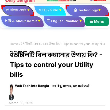
🌱
পরীক্ষার রেজাল্ট
⮟
🌷
TDS & VAT
⮟
🤖
Technology
⮟
👨🏻‍💻
About Admin
⮟
☰
English Practice
⮟
☰ Menu
Home
ইউটিলিটি বিল কমানোর উপায় কি? - Tips to control your Utility bills
ইউটিলিটি বিল কমানোর উপায় কি? -
Tips to control your Utility
bills
Web Tech Info Bangla - সব কিছু বাংলায়, এক প্ল্যাটফর্মে!
March 30, 2025