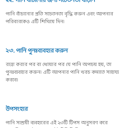
পানি বাঁচানোর প্রতি সচেতনতা বৃদ্ধি করুন এবং আপনার
পরিবারকেও এটি শিখিয়ে দিন।
২৩. পানি পুনঃব্যবহার করুন
রান্না করার পর বা ধোয়ার পর যে পানি অপচয় হয়, তা
পুনঃব্যবহার করুন। এটি আপনার পানি খরচ কমাতে সাহায্য
করবে।
উপসংহার
পানি সাশ্রয়ী ব্যবহারের এই ২৩টি টিপস অনুসরণ করে