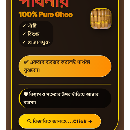
পাবনার
100% Pure Ghee
✔ খাঁটি
✔ বিশুদ্ধ
✔ ভেজালমুক্ত
✅ একবার ব্যবহার করলেই পার্থক্য
বুঝবেন।
🛡️ বিশ্বাস ও সততার উপর দাঁড়িয়ে আমার
ব্যবসা।
🔍 বিস্তারিত জানতে....Click →