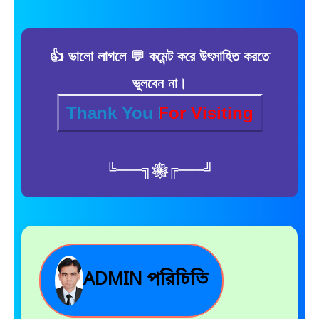
👍 ভালো লাগলে 💬 কমেন্ট করে উৎসাহিত করতে
ভুলবেন না।
Thank You For Visiting
╚⏤⏤⏤╗❀╔⏤⏤⏤╝
ADMIN পরিচিতি