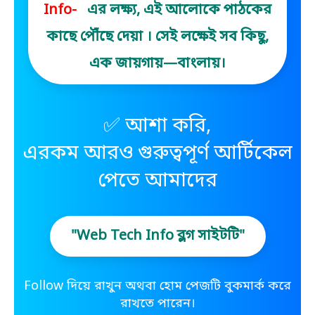
Info-
এর লক্ষ্য, এই আলোকে পাঠকের
কাছে পৌঁছে দেয়া । সেই লক্ষেই সব কিছু,
এক জায়গায়—বাংলায়।
✅ আশা করি,
এরকম আরও গুরুত্বপূর্ণ আর্টিকেল
পেতে আমাদের
"Web Tech Info ব্লগ সাইটটি"
Follow দিয়ে রাখুন অথবা হোম পেজটি বুকমার্ক করে
রাখতে পারেন।