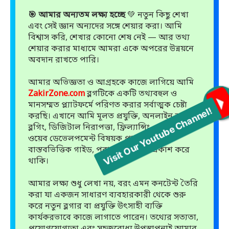
🎯 আমার অন্যতম লক্ষ্য হচ্ছে
💚 নতুন কিছু শেখা
এবং সেই জ্ঞান অন্যদের সঙ্গে শেয়ার করা। আমি
বিশ্বাস করি, শেখার কোনো শেষ নেই — আর তথ্য
শেয়ার করার মাধ্যমে আমরা একে অপরের উন্নয়নে
অবদান রাখতে পারি।
আমার অভিজ্ঞতা ও আগ্রহকে কাজে লাগিয়ে আমি
ZakirZone.com
ব্লগটিকে একটি তথ্যবহুল ও
মানসম্মত প্ল্যাটফর্মে পরিণত করার সর্বাত্মক চেষ্টা
Visit Our Youtube Channel!
করছি। এখানে আমি মূলত প্রযুক্তি, অনলাইন আয়,
ব্লগিং, ডিজিটাল নিরাপত্তা, ফ্রিল্যান্সিং, এসইও এবং
ওয়েব ডেভেলপমেন্ট বিষয়ক প্রাকটিক্যাল ও
বাস্তবভিত্তিক গাইড, পরামর্শ ও টিপস প্রকাশ করে
থাকি।
আমার লক্ষ্য শুধু লেখা নয়, বরং এমন কনটেন্ট তৈরি
করা যা একজন সাধারণ ব্যবহারকারী থেকে শুরু
করে নতুন ব্লগার বা প্রযুক্তি উৎসাহী ব্যক্তি
কার্যকরভাবে কাজে লাগাতে পারেন। তথ্যের সত্যতা,
প্রয়োগযোগ্যতা এবং সহজবোধ্য উপস্থাপনাই আমার