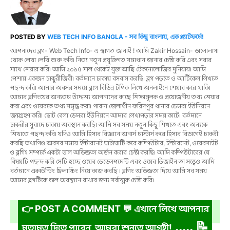
POSTED BY
WEB TECH INFO BANGLA - সব কিছু বাংলায়, এক প্ল্যাটফর্মে!
আপনাদের ব্লগ- Web Tech Info- এ স্বাগত জানাই ! আমি Zakir Hossain- ভালোলাগা
থেকে লেখা লেখি শুরু করি। নিত্য নতুন প্রযুক্তিগত সমাধান জানার চেষ্টা করি এবং সবার
সাথে শেয়ার করি। আমি ২০১৫ সাল থেকেই যুক্ত আছি টেকনোলোজির দুনিয়ায়। আমি
পেশায় একজন চাকুরীজিবী। বর্তমানে ঢাকায় বসবাস করছি। ব্লগ পড়তে ও আর্টিকেল লিখতে
পছন্দ করি। আমার অবসর সময়ে ব্লগে বিভিন্ন টপিক লিখে অনলাইনে শেয়ার করে থাকি।
আমার ব্লগিংয়ের অন্যতম উদ্দেশ্য আপনাদের কাছে শিক্ষামূলক ও প্রয়োজনীয় তথ্য শেয়ার
করা এবং ওয়েবকে তথ্য সমৃদ্ধ করা। পাবনা জেলাধীন ফরিদপুর থানার ডেমরা ইউনিয়নে
জন্মগ্রহণ করি। ছোট বেলা ডেমরা ইউনিয়নে আমার লেখাপড়ার সময় কাটে। বর্তমানে
চাকরীর সুবাদে ঢাকায় অবস্থান করছি। আমি সব সময় নতুন কিছু শিখতে এবং অন্যকে
শিখাতে পছন্দ করি। যদিও আমি হিসাব বিজ্ঞানে অনার্স মাস্টার্স করে হিসাব বিভাগেই চাকরী
করছি তথাপিও অবসর সময়ে ইন্টারনেট ঘাটাঘাটি করে কম্পিউটার, ইন্টারনেট, ওয়েবসাইট
ও ব্লগিং সম্পর্কে একটা ভাল অভিজ্ঞতা অর্জন করার চেষ্টা করছি। আমি কম্পিউটারের যে
বিষয়টি পছন্দ করি সেটি হচ্ছে ওয়েব ডেভেলপমেন্ট এবং ওয়েব ডিজাইন তা সত্ত্বেও আমি
বর্তমানে একাউন্টিং ফ্রিলাঞ্চিং নিয়ে কাজ করছি । ব্লগিং অভিজ্ঞতা দিয়ে আমি সব সময়
আমার ব্লগটিকে ভাল অবস্থানে রাখার জন্য সর্বাত্মক চেষ্টা করি।
👉 POST A COMMENT 💬 এখানে লিখে আপনার
..... 📝
মতামত দিতে পারেন, আমরা শুনতে আগ্রহী!