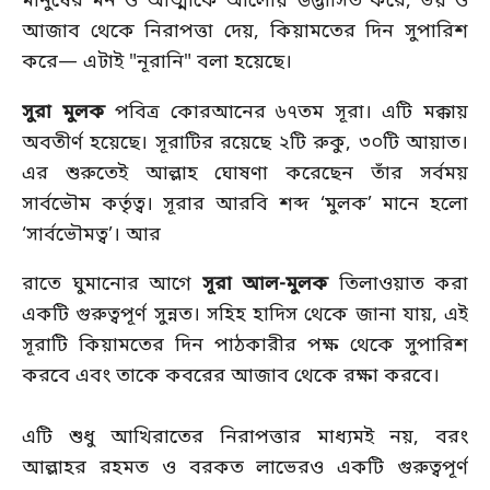
মানুষের মন ও আত্মাকে আলোয় উদ্ভাসিত করে, ভয় ও
আজাব থেকে নিরাপত্তা দেয়, কিয়ামতের দিন সুপারিশ
করে— এটাই "নূরানি" বলা হয়েছে।
সুরা মুলক
পবিত্র কোরআনের ৬৭তম সূরা। এটি মক্কায়
অবতীর্ণ হয়েছে। সূরাটির রয়েছে ২টি রুকু, ৩০টি আয়াত।
এর শুরুতেই আল্লাহ ঘোষণা করেছেন তাঁর সর্বময়
সার্বভৌম কর্তৃত্ব। সূরার আরবি শব্দ ‘মুলক’ মানে হলো
‘সার্বভৌমত্ব’। আর
রাতে ঘুমানোর আগে
সূরা আল-মুলক
তিলাওয়াত করা
একটি গুরুত্বপূর্ণ সুন্নত। সহিহ হাদিস থেকে জানা যায়, এই
সূরাটি কিয়ামতের দিন পাঠকারীর পক্ষ থেকে সুপারিশ
করবে এবং তাকে কবরের আজাব থেকে রক্ষা করবে।
এটি শুধু আখিরাতের নিরাপত্তার মাধ্যমই নয়, বরং
আল্লাহর রহমত ও বরকত লাভেরও একটি গুরুত্বপূর্ণ