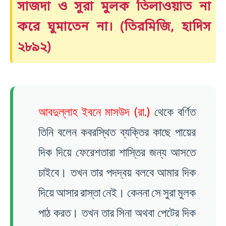
সাজদা
ও
সুরা মুলক
তিলাওয়াত না
করে ঘুমাতেন না। (তিরমিজি, হাদিস
২৮৯২)
আবদুল্লাহ ইবনে মাসউদ (রা.)
থেকে বর্ণিত
তিনি বলেন কবরস্থিত ব্যক্তির কাছে পায়ের
দিক দিয়ে ফেরেশতারা শাস্তির জন্য আসতে
চাইবে। তখন তার পদদ্বয় বলবে আমার দিক
দিয়ে আসার রাস্তা নেই। কেননা সে সুরা মুলক
পাঠ করত। তখন তার সিনা অথবা পেটের দিক