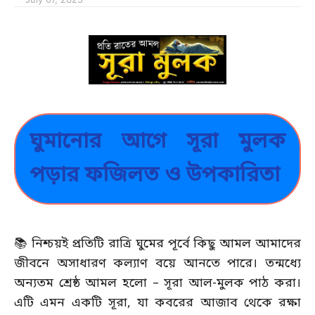
ঘুমানোর আগে সূরা মুলক
পড়ার ফজিলত ও উপকারিতা
📚 নিশ্চয়ই প্রতিটি রাত্রি ঘুমের পূর্বে কিছু আমল আমাদের
জীবনে অসাধারণ কল্যাণ বয়ে আনতে পারে। তন্মধ্যে
অন্যতম শ্রেষ্ঠ আমল হলো – সূরা আল-মুলক পাঠ করা।
এটি এমন একটি সূরা, যা কবরের আজাব থেকে রক্ষা