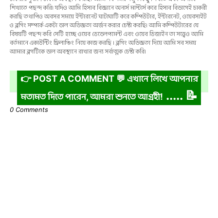
শিখাতে পছন্দ করি। যদিও আমি হিসাব বিজ্ঞানে অনার্স মাস্টার্স করে হিসাব বিভাগেই চাকরী
করছি তথাপিও অবসর সময়ে ইন্টারনেট ঘাটাঘাটি করে কম্পিউটার, ইন্টারনেট, ওয়েবসাইট
ও ব্লগিং সম্পর্কে একটা ভাল অভিজ্ঞতা অর্জন করার চেষ্টা করছি। আমি কম্পিউটারের যে
বিষয়টি পছন্দ করি সেটি হচ্ছে ওয়েব ডেভেলপমেন্ট এবং ওয়েব ডিজাইন তা সত্ত্বেও আমি
বর্তমানে একাউন্টিং ফ্রিলাঞ্চিং নিয়ে কাজ করছি । ব্লগিং অভিজ্ঞতা দিয়ে আমি সব সময়
আমার ব্লগটিকে ভাল অবস্থানে রাখার জন্য সর্বাত্মক চেষ্টা করি।
👉 POST A COMMENT 💬 এখানে লিখে আপনার
..... 📝
মতামত দিতে পারেন, আমরা শুনতে আগ্রহী!
0 Comments