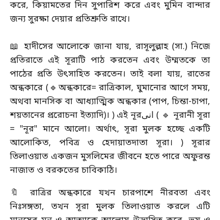
করে, কিয়ামতের দিন সুপারিশ করে এবং মুমিন বান্দার
জন্য সুরক্ষা দেয়ার প্রতিশ্রুতি রাখে।
📖 হাদীসের আলোকে জানা যায়, রাসূলুল্লাহ (সা.) নিজে
প্রতিরাতে এই সূরাটি পাঠ করতেন এবং উম্মতকে তা
পাঠের প্রতি উৎসাহিত করতেন। তাই বলা যায়, রাতের
অন্ধকারে (🔹অন্ধকারে= রাত্রিকাল, ঘুমানোর আগে সময়,
অথবা মানসিক বা আধ্যাত্মিক অন্ধকার (পাপ, চিন্তা-চাপা,
শয়তানের প্ররোচনা ইত্যাদি)। ) এই নূরانی ( 🔹 নূরানী সূরা
= "নূর" মানে আলো। অর্থাৎ, সূরা মুলক হচ্ছে একটি
আলোকিত, পবিত্র ও হেদায়াতদাতা সূরা। ) সূরার
তিলাওয়াত একজন মুসলিমের জীবনে হতে পারে অফুরন্ত
নাজাত ও বরকতের চাবিকাঠি।
🔖 রাত্রির অন্ধকারে যখন চারপাশে নীরবতা এবং
নিঃসঙ্গতা, তখন সূরা মুলক তিলাওয়াত করলে এটি