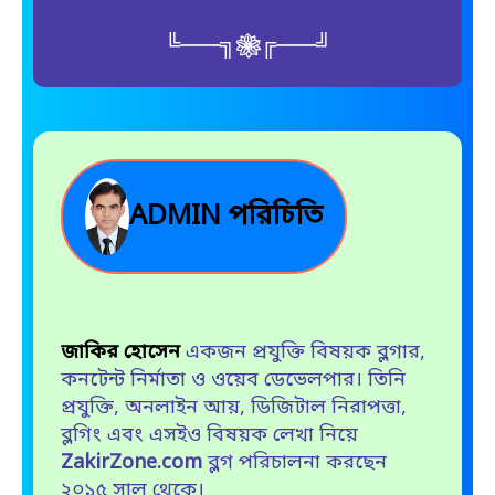
╚⏤⏤⏤╗❀╔⏤⏤⏤╝
ADMIN পরিচিতি
জাকির হোসেন
একজন প্রযুক্তি বিষয়ক ব্লগার,
কনটেন্ট নির্মাতা ও ওয়েব ডেভেলপার। তিনি
প্রযুক্তি, অনলাইন আয়, ডিজিটাল নিরাপত্তা,
ব্লগিং এবং এসইও বিষয়ক লেখা নিয়ে
ZakirZone.com
ব্লগ পরিচালনা করছেন
২০১৫ সাল থেকে।