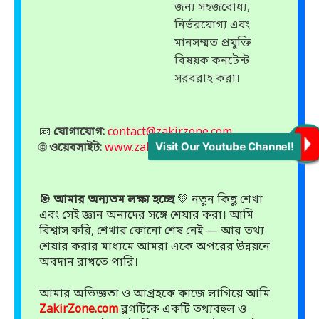
জন্য সহজবোধ্য,
নির্ভরযোগ্য এবং
মানসম্মত প্রযুক্তি
বিষয়ক কনটেন্ট
সরবরাহ করা।
📧
যোগাযোগ:
contact@zakirzone.com
Visit Our Youtube Channel!
🌐
ওয়েবসাইট:
www.zakirzone.com
🎯 আমার অন্যতম লক্ষ্য হচ্ছে
💚 নতুন কিছু শেখা
এবং সেই জ্ঞান অন্যদের সঙ্গে শেয়ার করা। আমি
বিশ্বাস করি, শেখার কোনো শেষ নেই — আর তথ্য
শেয়ার করার মাধ্যমে আমরা একে অপরের উন্নয়নে
অবদান রাখতে পারি।
আমার অভিজ্ঞতা ও আগ্রহকে কাজে লাগিয়ে আমি
ZakirZone.com
ব্লগটিকে একটি তথ্যবহুল ও