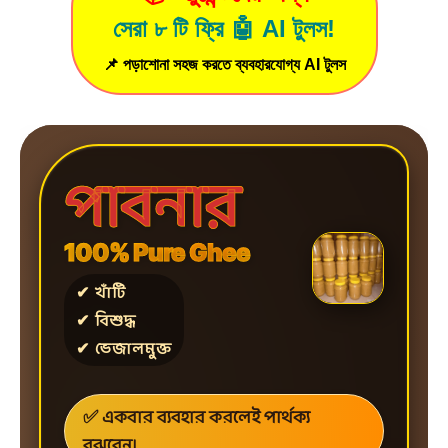
সেরা ৮ টি ফ্রি 🤖 AI টুলস!
📌 পড়াশোনা সহজ করতে ব্যবহারযোগ্য AI টুলস
পাবনার
100% Pure Ghee
✔ খাঁটি
✔ বিশুদ্ধ
✔ ভেজালমুক্ত
✅ একবার ব্যবহার করলেই পার্থক্য
বুঝবেন।