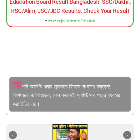
Education Board Result Bangladesh. SSC/Dakhil,
HSC/Alim, JSC/JDC Results. Check Your Result
–ফলাফল দেখুন | বাংলাদেশের শিক্ষা বোর্ডের
আ
পনি অবশিষ্ট খাবার ভুলভাবে ফ্রিজে সংরক্ষণ করছেন!
বিশেষজ্ঞরা জানিয়েছেন, কেন কখনোই প্লাস্টিকের পাত্র ব্যবহার
করা উচিত নয়।
‹
›