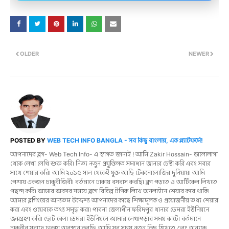
OLDER
NEWER
POSTED BY
WEB TECH INFO BANGLA - সব কিছু বাংলায়, এক প্ল্যাটফর্মে!
আপনাদের ব্লগ- Web Tech Info- এ স্বাগত জানাই ! আমি Zakir Hossain- ভালোলাগা
থেকে লেখা লেখি শুরু করি। নিত্য নতুন প্রযুক্তিগত সমাধান জানার চেষ্টা করি এবং সবার
সাথে শেয়ার করি। আমি ২০১৫ সাল থেকেই যুক্ত আছি টেকনোলোজির দুনিয়ায়। আমি
পেশায় একজন চাকুরীজিবী। বর্তমানে ঢাকায় বসবাস করছি। ব্লগ পড়তে ও আর্টিকেল লিখতে
পছন্দ করি। আমার অবসর সময়ে ব্লগে বিভিন্ন টপিক লিখে অনলাইনে শেয়ার করে থাকি।
আমার ব্লগিংয়ের অন্যতম উদ্দেশ্য আপনাদের কাছে শিক্ষামূলক ও প্রয়োজনীয় তথ্য শেয়ার
করা এবং ওয়েবকে তথ্য সমৃদ্ধ করা। পাবনা জেলাধীন ফরিদপুর থানার ডেমরা ইউনিয়নে
জন্মগ্রহণ করি। ছোট বেলা ডেমরা ইউনিয়নে আমার লেখাপড়ার সময় কাটে। বর্তমানে
চাকরীর সুবাদে ঢাকায় অবস্থান করছি। আমি সব সময় নতুন কিছু শিখতে এবং অন্যকে