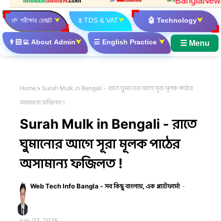
🌱
পরীক্ষার রেজাল্ট
⮟
🌷
TDS & VAT
⮟
🤖
Technology
⮟
👨🏻‍💻
About Admin
⮟
☰
English Practice
⮟
☰ Menu
Home
Surah Mulk in Bengali - রাতে ঘুমানোর আগে সূরা মূলক পাঠের
অসামান্য ফজিলত !
Surah Mulk in Bengali - রাতে
ঘুমানোর আগে সূরা মূলক পাঠের
অসামান্য ফজিলত !
Web Tech Info Bangla - সব কিছু বাংলায়, এক প্ল্যাটফর্মে!
July 07, 2025