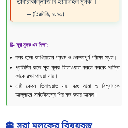
‘তাবারাকাল্লাজি বি ইয়াদিহিল মুলক’।”
— (তিরমিজি, ২৮৯১)
📝 সূরা মুলক এর শিক্ষা:
কবর হলো আখিরাতের প্রথম ও গুরুত্বপূর্ণ পরীক্ষা-স্থল।
প্রতিদিন রাতে সূরা মুলক তিলাওয়াত করলে কবরের শাস্তি
থেকে রক্ষা পাওয়া যায়।
এটি কেবল তিলাওয়াত নয়, বরং আত্মা ও বিশ্বাসকে
আল্লাহর সার্বভৌমত্বে শির নত করার আমল।
🕋 সূরা মুলকের বিষয়বস্তু