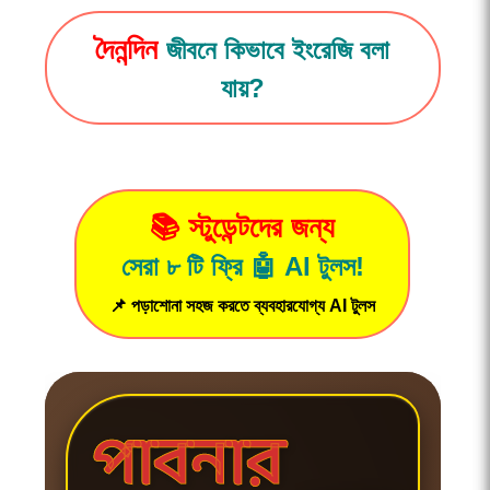
দৈনন্দিন
জীবনে কিভাবে ইংরেজি বলা
যায়?
📚 স্টুডেন্টদের জন্য
সেরা ৮ টি ফ্রি 🤖 AI টুলস!
📌 পড়াশোনা সহজ করতে ব্যবহারযোগ্য AI টুলস
পাবনার