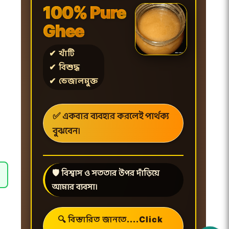
100% Pure
Ghee
✔ খাঁটি
✔ বিশুদ্ধ
✔ ভেজালমুক্ত
✅ একবার ব্যবহার করলেই পার্থক্য
বুঝবেন।
🛡️ বিশ্বাস ও সততার উপর দাঁড়িয়ে
আমার ব্যবসা।
🔍 বিস্তারিত জানতে....Click