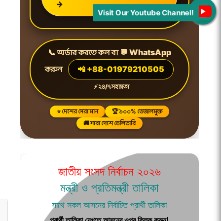
→
Visit Our Youtube Channel!
📞 অর্ডার করতে কল বা 💬 WhatsApp
করুন
📲 +88-01979210505
⚡ ২৪/৭ সহায়তা
⭐ দেশের সেরা মান
🏆 ১০০% ভেজালমুক্ত
🚚 সারা দেশে ডেলিভারি
জাতীয় সংসদ নির্বাচন ২০২৬
মন্ত্রী ও প্রতিমন্ত্রী তালিকা
সাথে সকল আসনের নির্বাচিত প্রার্থী তালিকা
প্রার্থী তালিকা দেখতে আসনের ওপর ক্লিক করুন!