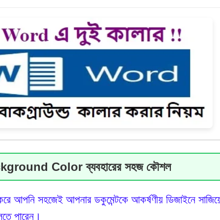
ড লেখাঃ স্মার্ট ডেভেলপমেন্টের নতুন যুগ । Comp
থীদের জন্য সুখবর: বিনা মূল্যে কোরিয়ান ভাষা শেখা
tatus Checker Tool – আপনি কি NBR অডিট লি
আল্লাহ তাঁর আরশের ছায়া দান করবেন ।
ীক্ষার সময় কর কর্মকর্তারা কী কী দেখেন? | Tax 
িবত, কষ্ট ও চরম হতাশা থেকে আশ্রয় প্রার্থনা (আ
ry – Over 16,000 Terms Clearly Defined
ি প্যাসিভ ইনকাম উৎস | সম্পূর্ণ গাইড ।
েই কি বিছানা গুছিয়ে রাখা উচিত? বিজ্ঞান ও বিশ
ckground Color ব্যবহারের সহজ কৌশল
র করে আপনি সহজেই আপনার ডকুমেন্টকে আকর্ষণীয় ডিজাইনে সাজিয়
লতে পারেন।