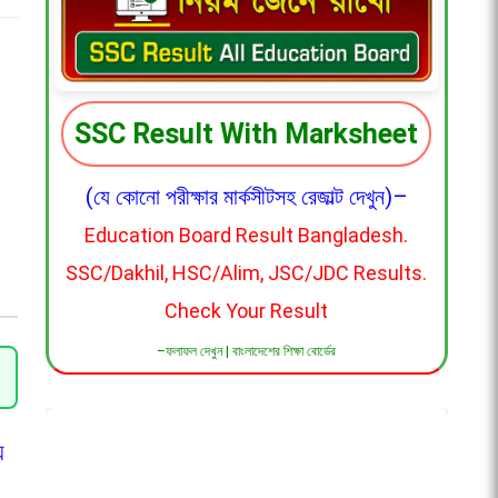
lete Ai Coding Guide.
র সুযোগ, আছে আন্তর্জাতিক সার্টিফিকেটও ।
স্টে আছেন? এখনই চেক করুন
SSC Result With Marksheet
Audit Bangladesh
(যে কোনো পরীক্ষার মার্কসীটসহ রেজাল্ট দেখুন)–
রবি ও বাংলা অর্থসহ)
Education Board Result Bangladesh.
SSC/Dakhil, HSC/Alim, JSC/JDC Results.
Check Your Result
েষজ্ঞদের মতামত কী বলছে?
–ফলাফল দেখুন | বাংলাদেশের শিক্ষা বোর্ডের
ে