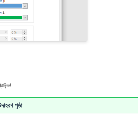
াউন্ড!
দাহরণ পৃষ্ঠা