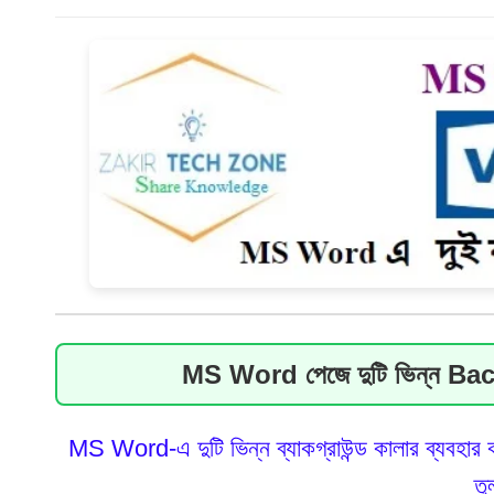
AI ব্যবহার করে কো
বাংলাদেশি শিক্ষার্
NBR Tax Audit S
সাত প্রকার লোককে 
আয়কর রিটার্ন নির
দুআ: কঠিন বিপদ-মুস
Medical Dictiona
বাংলাদেশে সেরা ১০ট
সকালে ঘুম থেকে উঠ
MS Word পেজে দুটি ভিন্ন Ba
MS Word-এ দুটি ভিন্ন ব্যাকগ্রাউন্ড কালার ব্যবহা
তু